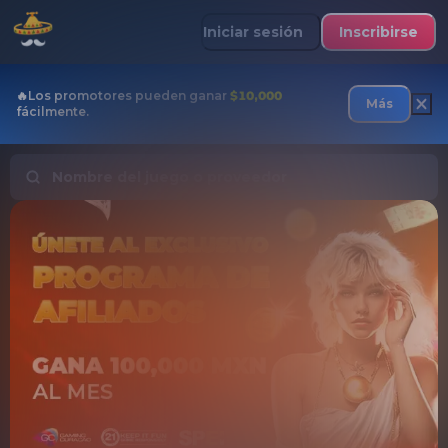
Iniciar sesión
Inscribirse
🔥Los promotores pueden ganar
$10,000
Más
fácilmente.