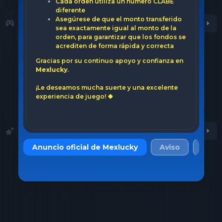
Cada orden utiliza un número CLABE
diferente
Asegúrese de que el monto transferido
Blackjack
Ver Todo
47
sea exactamente igual al monto de la
orden, para garantizar que los fondos se
acrediten de forma rápida y correcta
Gracias por su continuo apoyo y confianza en
Mexlucky
.
First Person
Blackjack
¡Le deseamos mucha suerte y una excelente
experiencia de juego! 🍀
Evolution Gaming
Baccarat
Ver Todo
72
Anuncio oficial de Mexlucky
Aviso
Welc