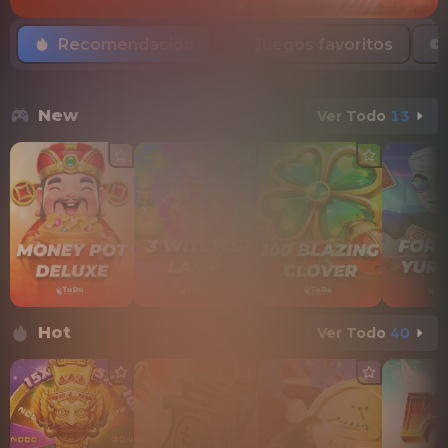
Recomendación
Juegos favoritos
New
Ver Todo
13
Hot
Ver Todo
40