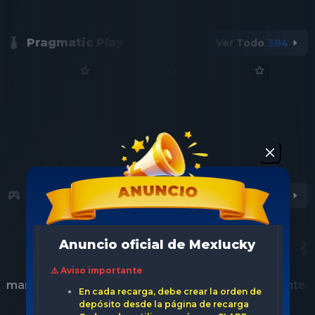
Pragmatic Play
Ver Todo
384
Games Shows
Ver Todo
10
Anuncio oficial de Mexlucky
En
E
⚠️
Aviso importante
mantenimiento
manten
En cada recarga, debe crear la orden de
depósito desde la página de recarga